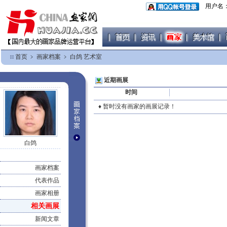
用户名
首页
﹥
画家档案
﹥
白鸽 艺术室
近期画展
时间
♦ 暂时没有画家的画展记录！
白鸽
画家档案
代表作品
画家相册
相关画展
新闻文章