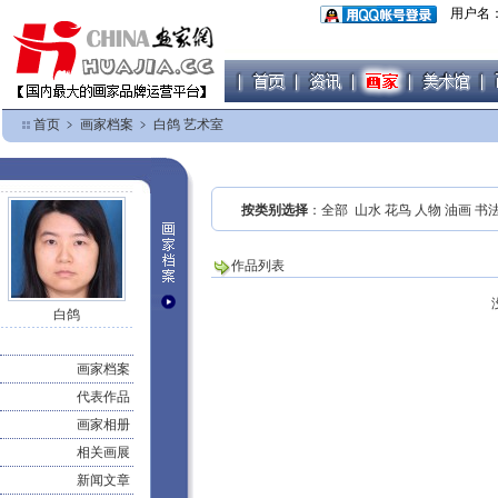
用户名
首页
﹥
画家档案
﹥
白鸽 艺术室
按类别选择
：
全部
山水
花鸟
人物
油画
书
作品列表
白鸽
画家档案
代表作品
画家相册
相关画展
新闻文章