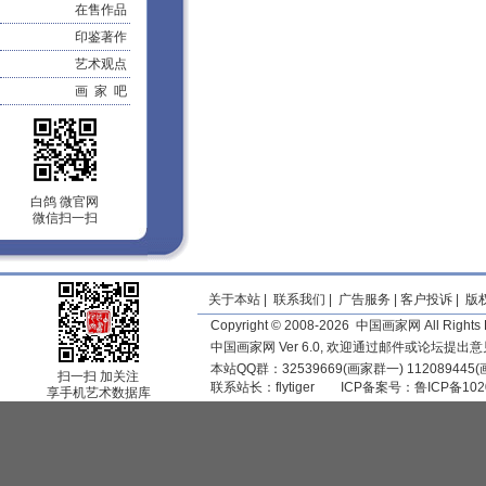
在售作品
印鉴著作
艺术观点
画 家 吧
白鸽 微官网
微信扫一扫
关于本站
|
联系我们
|
广告服务
|
客户投诉
|
版
Copyright © 2008-2026 中国画家网 All Rights 
中国画家网 Ver 6.0, 欢迎通过邮件或论坛提出
本站QQ群：32539669(画家群一) 11208944
扫一扫 加关注
联系站长：
flytiger
ICP备案号：
鲁ICP备102
享手机艺术数据库