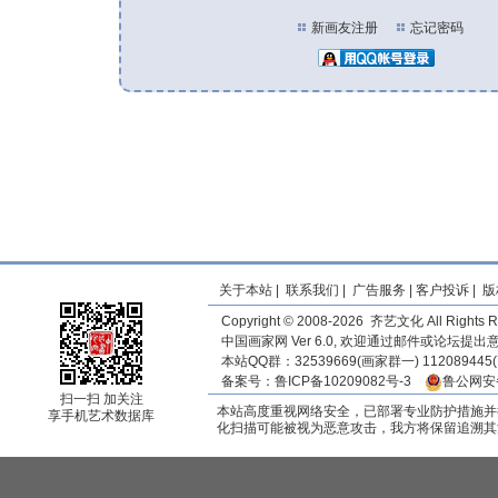
新画友注册
忘记密码
关于本站
|
联系我们
|
广告服务
|
客户投诉
|
版
Copyright © 2008-2026 齐艺文化 All Rights R
中国画家网 Ver 6.0, 欢迎通过邮件或论坛提
本站QQ群：32539669(画家群一) 11208944
备案号：
鲁ICP备10209082号-3
鲁公网安备
扫一扫 加关注
本站高度重视网络安全，已部署专业防护措施并
享手机艺术数据库
化扫描可能被视为恶意攻击，我方将保留追溯其