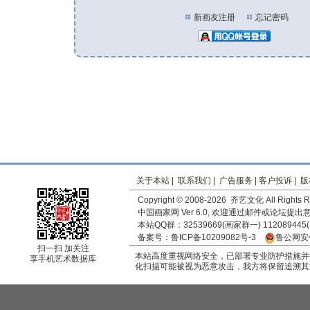
新画友注册
忘记密码
关于本站
|
联系我们
|
广告服务
|
客户投诉
|
版
Copyright © 2008-2026 齐艺文化 All Rights R
中国画家网 Ver 6.0, 欢迎通过邮件或论坛提
本站QQ群：32539669(画家群一) 11208944
备案号：
鲁ICP备10209082号-3
鲁公网安备
扫一扫 加关注
本站高度重视网络安全，已部署专业防护措施并
享手机艺术数据库
化扫描可能被视为恶意攻击，我方将保留追溯其